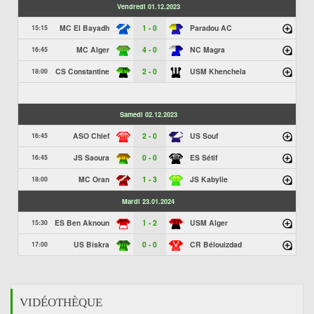
Vendredi 01.12.2023
MC El Bayadh
1 - 0
Paradou AC
15:15
MC Alger
4 - 0
NC Magra
16:45
CS Constantine
2 - 0
USM Khenchela
18:00
Samedi 02.12.2023
ASO Chlef
2 - 0
US Souf
16:45
JS Saoura
0 - 0
ES Sétif
16:45
MC Oran
1 - 3
JS Kabylie
18:00
Mardi 23.01.2024
ES Ben Aknoun
1 - 2
USM Alger
15:30
US Biskra
0 - 0
CR Bélouizdad
17:00
VIDÉOTHÈQUE