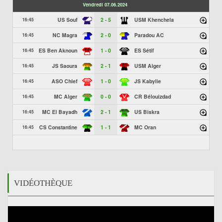
Vendredi 07.06.2024
US Souf
2 - 5
USM Khenchela
16:45
NC Magra
2 - 0
Paradou AC
16:45
ES Ben Aknoun
1 - 0
ES Sétif
16:45
JS Saoura
2 - 1
USM Alger
16:45
ASO Chlef
1 - 0
JS Kabylie
16:45
MC Alger
0 - 0
CR Bélouizdad
16:45
MC El Bayadh
2 - 1
US Biskra
16:45
CS Constantine
1 - 1
MC Oran
16:45
VIDÉOTHÈQUE