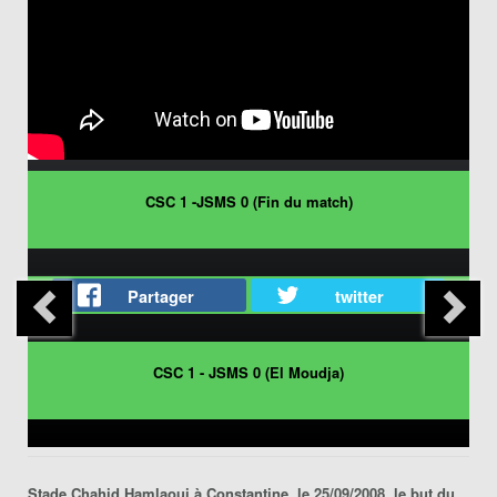
CSC 1 -JSMS 0 (Fin du match)
Partager
twitter
CSC 1 - JSMS 0 (El Moudja)
Stade Chahid Hamlaoui à Constantine, le 25/09/2008..le but du