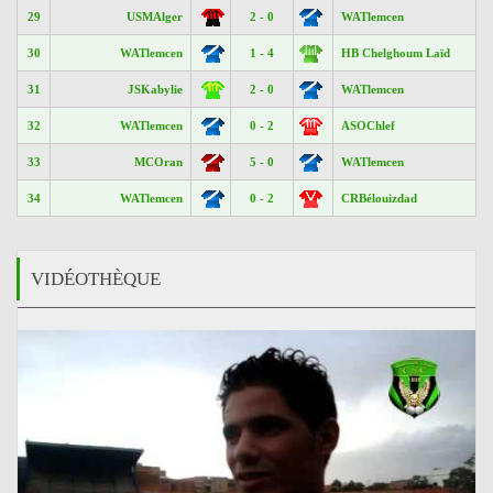
29
USMAlger
2 - 0
WATlemcen
30
WATlemcen
1 - 4
HB Chelghoum Laïd
31
JSKabylie
2 - 0
WATlemcen
32
WATlemcen
0 - 2
ASOChlef
33
MCOran
5 - 0
WATlemcen
34
WATlemcen
0 - 2
CRBélouizdad
VIDÉOTHÈQUE