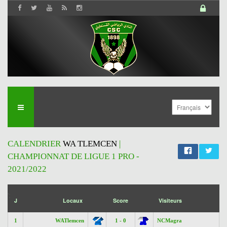
CALENDRIER
WA TLEMCEN
|
CHAMPIONNAT DE LIGUE 1 PRO -
2021/2022
';
J
Locaux
Score
Visiteurs
1
WATlemcen
1 - 0
NCMagra