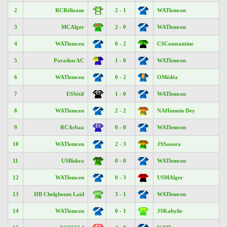
2
RCRélizane
2 - 1
WATlemcen
3
MCAlger
2 - 0
WATlemcen
4
WATlemcen
0 - 2
CSConstantine
5
Paradou AC
1 - 0
WATlemcen
6
WATlemcen
0 - 2
OMédéa
7
ESSétif
1 - 0
WATlemcen
8
WATlemcen
2 - 2
NAHussein Dey
9
RCArbaa
0 - 0
WATlemcen
10
WATlemcen
2 - 3
JSSaoura
11
USBiskra
0 - 0
WATlemcen
12
WATlemcen
0 - 3
USMAlger
13
HB Chelghoum Laïd
3 - 1
WATlemcen
14
WATlemcen
0 - 1
JSKabylie