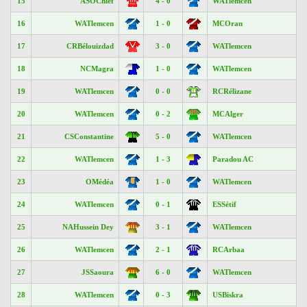
15
ASOChlef
4 - 0
WATlemcen
16
WATlemcen
1 - 0
MCOran
17
CRBélouizdad
3 - 0
WATlemcen
18
NCMagra
1 - 0
WATlemcen
19
WATlemcen
0 - 0
RCRélizane
20
WATlemcen
0 - 2
MCAlger
21
CSConstantine
5 - 0
WATlemcen
22
WATlemcen
1 - 3
Paradou AC
23
OMédéa
1 - 0
WATlemcen
24
WATlemcen
0 - 1
ESSétif
25
NAHussein Dey
3 - 1
WATlemcen
26
WATlemcen
2 - 1
RCArbaa
27
JSSaoura
6 - 0
WATlemcen
28
WATlemcen
0 - 3
USBiskra