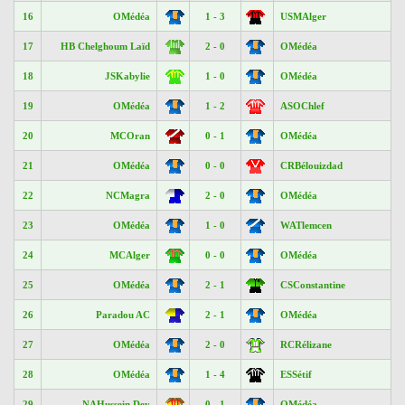
16
OMédéa
1 - 3
USMAlger
17
HB Chelghoum Laïd
2 - 0
OMédéa
18
JSKabylie
1 - 0
OMédéa
19
OMédéa
1 - 2
ASOChlef
20
MCOran
0 - 1
OMédéa
21
OMédéa
0 - 0
CRBélouizdad
22
NCMagra
2 - 0
OMédéa
23
OMédéa
1 - 0
WATlemcen
24
MCAlger
0 - 0
OMédéa
25
OMédéa
2 - 1
CSConstantine
26
Paradou AC
2 - 1
OMédéa
27
OMédéa
2 - 0
RCRélizane
28
OMédéa
1 - 4
ESSétif
29
NAHussein Dey
0 - 1
OMédéa