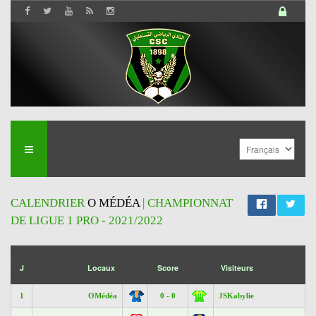
CALENDRIER
O MÉDÉA
| CHAMPIONNAT
DE LIGUE 1 PRO - 2021/2022
';
J
Locaux
Score
Visiteurs
1
OMédéa
0 - 0
JSKabylie