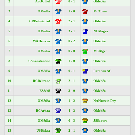
2
ASOChlef
0 - 1
OMédéa
3
OMédéa
1 - 0
MCOran
4
CRBélouizdad
2 - 1
OMédéa
5
OMédéa
3 - 1
NCMagra
6
WATlemcen
0 - 2
OMédéa
7
OMédéa
0 - 0
MCAlger
8
CSConstantine
1 - 0
OMédéa
9
OMédéa
0 - 1
Paradou AC
10
RCRélizane
2 - 1
OMédéa
11
ESSétif
3 - 0
OMédéa
12
OMédéa
1 - 2
NAHussein Dey
13
RCArbaa
4 - 2
OMédéa
14
OMédéa
0 - 3
JSSaoura
15
USBiskra
2 - 1
OMédéa