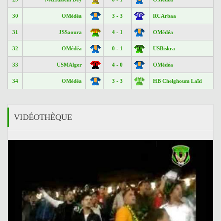
30
OMédéa
3 - 3
RCArbaa
31
JSSaoura
4 - 1
OMédéa
32
OMédéa
0 - 1
USBiskra
33
USMAlger
4 - 0
OMédéa
34
OMédéa
3 - 3
HB Chelghoum Laïd
VIDÉOTHÈQUE