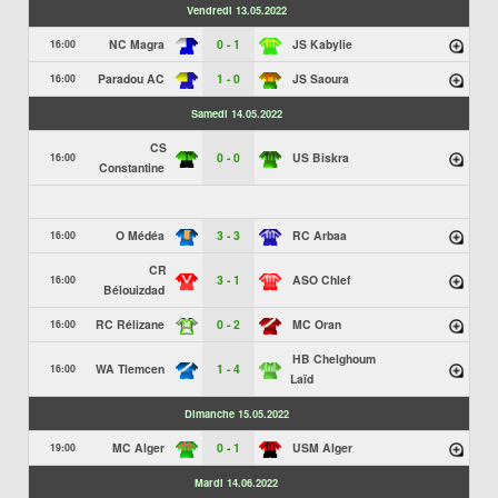
Vendredi 13.05.2022
NC Magra
0 - 1
JS Kabylie
16:00
Paradou AC
1 - 0
JS Saoura
16:00
Samedi 14.05.2022
CS
0 - 0
US Biskra
16:00
Constantine
O Médéa
3 - 3
RC Arbaa
16:00
CR
3 - 1
ASO Chlef
16:00
Bélouizdad
RC Rélizane
0 - 2
MC Oran
16:00
HB Chelghoum
WA Tlemcen
1 - 4
16:00
Laïd
Dimanche 15.05.2022
MC Alger
0 - 1
USM Alger
19:00
Mardi 14.06.2022