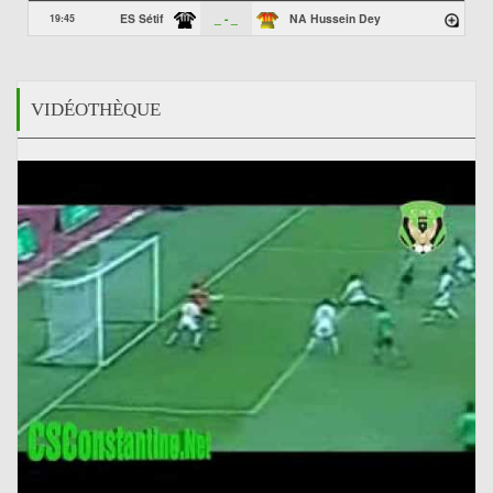
ES Sétif
_ - _
NA Hussein Dey
19:45
VIDÉOTHÈQUE