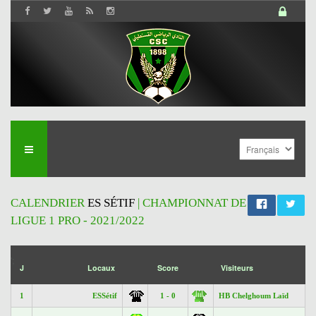
CALENDRIER
ES SÉTIF
| CHAMPIONNAT DE
LIGUE 1 PRO - 2021/2022
';
J
Locaux
Score
Visiteurs
1
ESSétif
1 - 0
HB Chelghoum Laïd