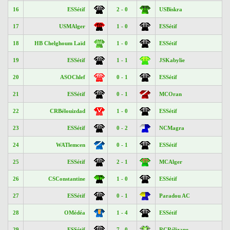
16
ESSétif
2 - 0
USBiskra
17
USMAlger
1 - 0
ESSétif
18
HB Chelghoum Laïd
1 - 0
ESSétif
19
ESSétif
1 - 1
JSKabylie
20
ASOChlef
0 - 1
ESSétif
21
ESSétif
0 - 1
MCOran
22
CRBélouizdad
1 - 0
ESSétif
23
ESSétif
0 - 2
NCMagra
24
WATlemcen
0 - 1
ESSétif
25
ESSétif
2 - 1
MCAlger
26
CSConstantine
1 - 0
ESSétif
27
ESSétif
0 - 1
Paradou AC
28
OMédéa
1 - 4
ESSétif
29
ESSétif
7 - 0
RCRélizane