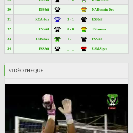
30
ESSétif
_ - _
NAHussein Dey
31
RCArbaa
3 - 1
ESSétif
32
ESSétif
0 - 0
JSSaoura
33
USBiskra
1 - 1
ESSétif
34
ESSétif
_ - _
USMAlger
VIDÉOTHÈQUE