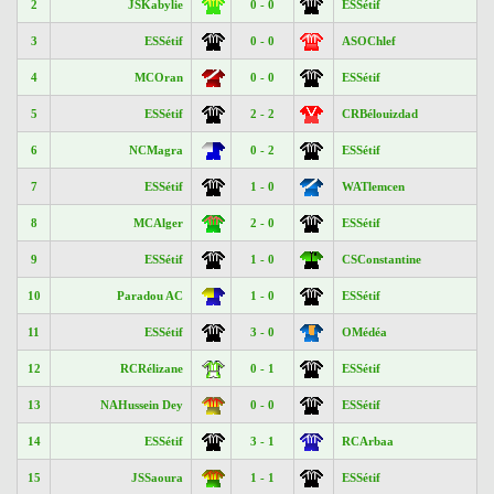
2
JSKabylie
0 - 0
ESSétif
3
ESSétif
0 - 0
ASOChlef
4
MCOran
0 - 0
ESSétif
5
ESSétif
2 - 2
CRBélouizdad
6
NCMagra
0 - 2
ESSétif
7
ESSétif
1 - 0
WATlemcen
8
MCAlger
2 - 0
ESSétif
9
ESSétif
1 - 0
CSConstantine
10
Paradou AC
1 - 0
ESSétif
11
ESSétif
3 - 0
OMédéa
12
RCRélizane
0 - 1
ESSétif
13
NAHussein Dey
0 - 0
ESSétif
14
ESSétif
3 - 1
RCArbaa
15
JSSaoura
1 - 1
ESSétif