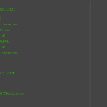
020/2021
O
& classement
 du CSC
taff
SERVE
taff
& classement
019/2020
aff CSConstantine