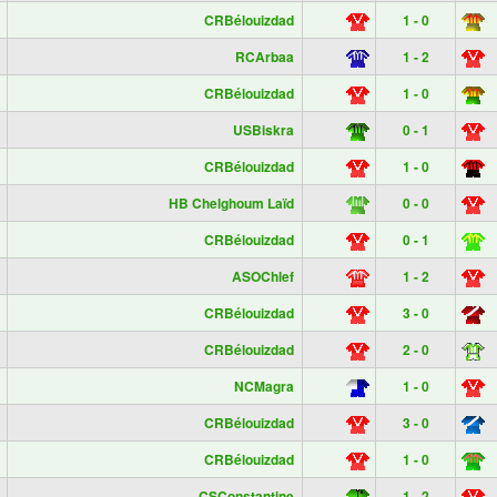
CRBélouizdad
1 - 0
RCArbaa
1 - 2
CRBélouizdad
1 - 0
USBiskra
0 - 1
CRBélouizdad
1 - 0
HB Chelghoum Laïd
0 - 0
CRBélouizdad
0 - 1
ASOChlef
1 - 2
CRBélouizdad
3 - 0
CRBélouizdad
2 - 0
NCMagra
1 - 0
CRBélouizdad
3 - 0
CRBélouizdad
1 - 0
CSConstantine
1 - 2