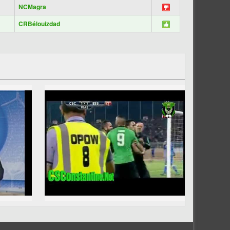
NCMagra
CRBélouizdad