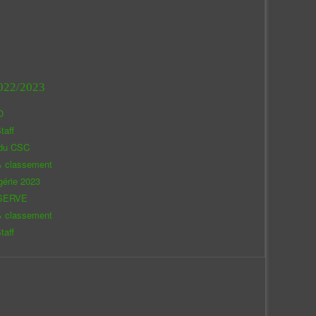
022/2023
O
taff
 du CSC
& classement
gérie 2023
SERVE
& classement
taff