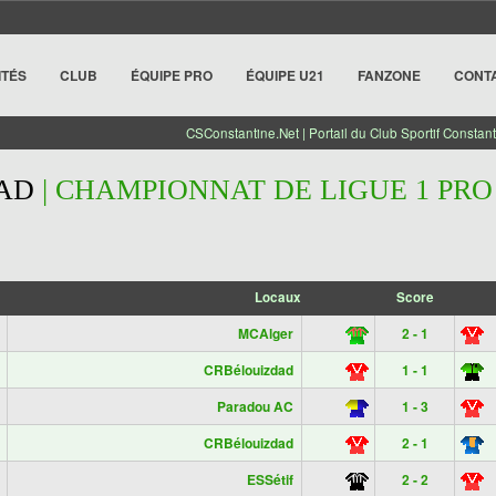
ITÉS
CLUB
ÉQUIPE PRO
ÉQUIPE U21
FANZONE
CONT
CSConstantine.Net | Portail du Club Sportif Constant
AD
| CHAMPIONNAT DE LIGUE 1 PRO 
Locaux
Score
MCAlger
2 - 1
CRBélouizdad
1 - 1
Paradou AC
1 - 3
CRBélouizdad
2 - 1
ESSétif
2 - 2