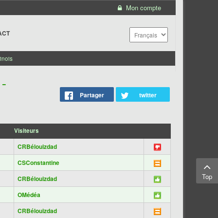
Mon compte
ACT
inois
-
Partager
twitter
Visiteurs
CRBélouizdad
CSConstantine
Top
CRBélouizdad
OMédéa
CRBélouizdad