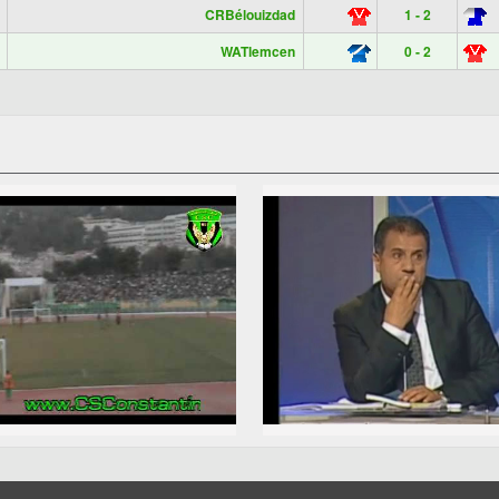
CRBélouizdad
1 - 2
WATlemcen
0 - 2