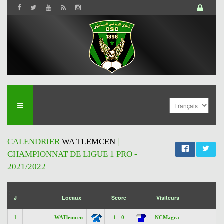
CALENDRIER
WA TLEMCEN
|
CHAMPIONNAT DE LIGUE 1 PRO -
2021/2022
';
J
Locaux
Score
Visiteurs
1
WATlemcen
1 - 0
NCMagra