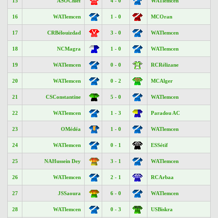
15
ASOChlef
4 - 0
WATlemcen
16
WATlemcen
1 - 0
MCOran
17
CRBélouizdad
3 - 0
WATlemcen
18
NCMagra
1 - 0
WATlemcen
19
WATlemcen
0 - 0
RCRélizane
20
WATlemcen
0 - 2
MCAlger
21
CSConstantine
5 - 0
WATlemcen
22
WATlemcen
1 - 3
Paradou AC
23
OMédéa
1 - 0
WATlemcen
24
WATlemcen
0 - 1
ESSétif
25
NAHussein Dey
3 - 1
WATlemcen
26
WATlemcen
2 - 1
RCArbaa
27
JSSaoura
6 - 0
WATlemcen
28
WATlemcen
0 - 3
USBiskra