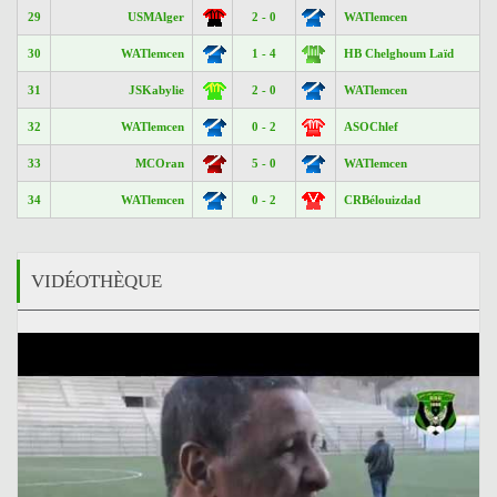
29
USMAlger
2 - 0
WATlemcen
30
WATlemcen
1 - 4
HB Chelghoum Laïd
31
JSKabylie
2 - 0
WATlemcen
32
WATlemcen
0 - 2
ASOChlef
33
MCOran
5 - 0
WATlemcen
34
WATlemcen
0 - 2
CRBélouizdad
VIDÉOTHÈQUE