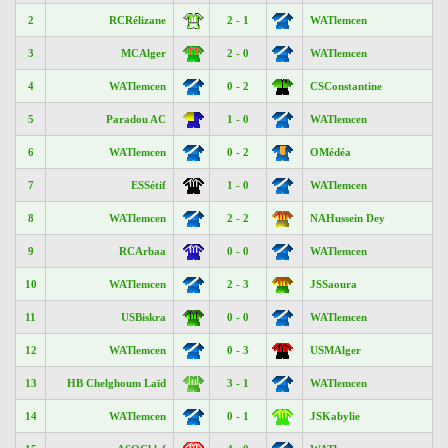
2
RCRélizane
2 - 1
WATlemcen
3
MCAlger
2 - 0
WATlemcen
4
WATlemcen
0 - 2
CSConstantine
5
Paradou AC
1 - 0
WATlemcen
6
WATlemcen
0 - 2
OMédéa
7
ESSétif
1 - 0
WATlemcen
8
WATlemcen
2 - 2
NAHussein Dey
9
RCArbaa
0 - 0
WATlemcen
10
WATlemcen
2 - 3
JSSaoura
11
USBiskra
0 - 0
WATlemcen
12
WATlemcen
0 - 3
USMAlger
13
HB Chelghoum Laïd
3 - 1
WATlemcen
14
WATlemcen
0 - 1
JSKabylie