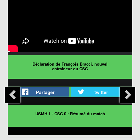
Déclaration de François Bracci, nouvel
entraineur du CSC
Partager
twitter
USMH 1 - CSC 0 : Résumé du match