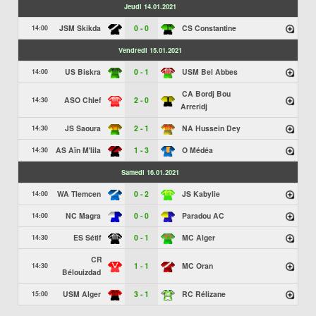
Jeudi 14.01.2021
JSM Skikda
0 - 0
CS Constantine
14:00
Vendredi 15.01.2021
US Biskra
0 - 1
USM Bel Abbes
14:00
CA Bordj Bou
ASO Chlef
2 - 0
14:30
Arreridj
JS Saoura
2 - 1
NA Hussein Dey
14:30
AS Aïn M'lila
1 - 3
O Médéa
14:30
Samedi 16.01.2021
WA Tlemcen
0 - 2
JS Kabylie
14:00
NC Magra
0 - 0
Paradou AC
14:00
ES Sétif
0 - 1
MC Alger
14:30
CR
1 - 1
MC Oran
14:30
Bélouizdad
USM Alger
3 - 1
RC Rélizane
15:00