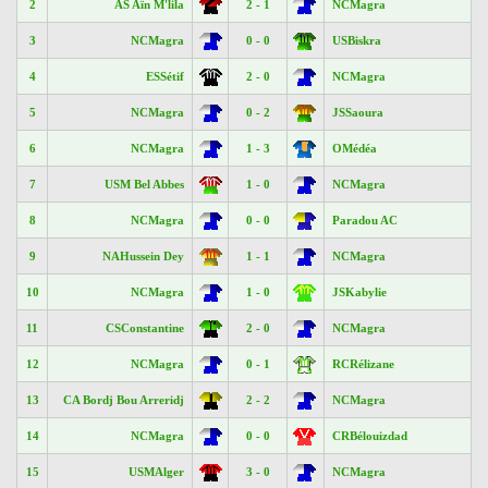
2
AS Aïn M'lila
2 - 1
NCMagra
3
NCMagra
0 - 0
USBiskra
4
ESSétif
2 - 0
NCMagra
5
NCMagra
0 - 2
JSSaoura
6
NCMagra
1 - 3
OMédéa
7
USM Bel Abbes
1 - 0
NCMagra
8
NCMagra
0 - 0
Paradou AC
9
NAHussein Dey
1 - 1
NCMagra
10
NCMagra
1 - 0
JSKabylie
11
CSConstantine
2 - 0
NCMagra
12
NCMagra
0 - 1
RCRélizane
13
CA Bordj Bou Arreridj
2 - 2
NCMagra
14
NCMagra
0 - 0
CRBélouizdad
15
USMAlger
3 - 0
NCMagra