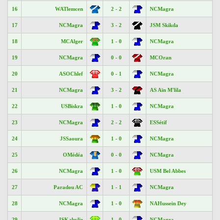
16
WATlemcen
2 - 2
NCMagra
17
NCMagra
3 - 2
JSM Skikda
18
MCAlger
1 - 0
NCMagra
19
NCMagra
0 - 0
MCOran
20
ASOChlef
0 - 1
NCMagra
21
NCMagra
3 - 2
AS Aïn M'lila
22
USBiskra
1 - 0
NCMagra
23
NCMagra
2 - 2
ESSétif
24
JSSaoura
1 - 0
NCMagra
25
OMédéa
0 - 0
NCMagra
26
NCMagra
1 - 0
USM Bel Abbes
27
Paradou AC
1 - 1
NCMagra
28
NCMagra
1 - 0
NAHussein Dey
29
JSKabylie
1 - 0
NCMagra