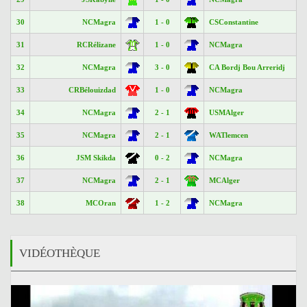
30
NCMagra
1 - 0
CSConstantine
31
RCRélizane
1 - 0
NCMagra
32
NCMagra
3 - 0
CA Bordj Bou Arreridj
33
CRBélouizdad
1 - 0
NCMagra
34
NCMagra
2 - 1
USMAlger
35
NCMagra
2 - 1
WATlemcen
36
JSM Skikda
0 - 2
NCMagra
37
NCMagra
2 - 1
MCAlger
38
MCOran
1 - 2
NCMagra
VIDÉOTHÈQUE