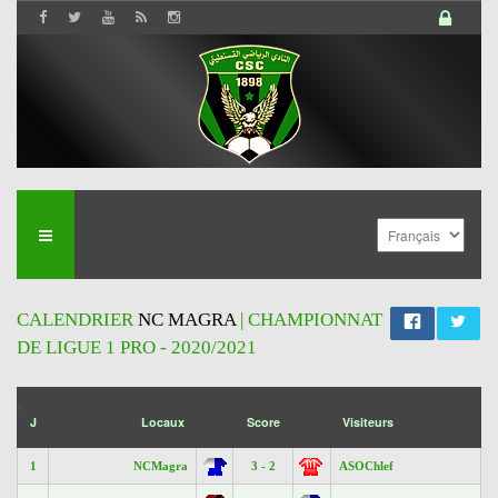
CALENDRIER
NC MAGRA
| CHAMPIONNAT
DE LIGUE 1 PRO - 2020/2021
';
J
Locaux
Score
Visiteurs
1
NCMagra
3 - 2
ASOChlef