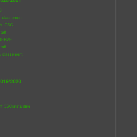
O
& classement
 du CSC
taff
SERVE
taff
& classement
019/2020
aff CSConstantine