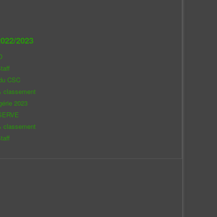
022/2023
O
taff
 du CSC
& classement
gérie 2023
SERVE
& classement
taff