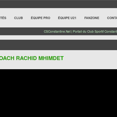
ITÉS
CLUB
ÉQUIPE PRO
ÉQUIPE U21
FANZONE
CONT
CSConstantine.Net | Portail du Club Sportif Constant
COACH RACHID MHIMDET