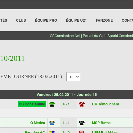
ITÉS
CLUB
ÉQUIPE PRO
ÉQUIPE U21
FANZONE
CONT
CSConstantine.Net | Portail du Club Sportif Constant
010/2011
6ÈME JOURNÉE (18.02.2011)
Vendredi 25.02.2011 - Journée 16
CS Constantine
4 - 1
CR Témouchent
O Médéa
1 - 1
MSP Batna
Paradou AC
3 - 0
USM Bel Abbes