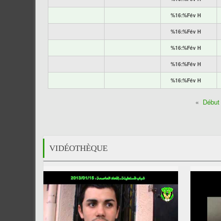
%16:%Fév H
%16:%Fév H
%16:%Fév H
%16:%Fév H
%16:%Fév H
«
Début
VIDÉOTHÈQUE