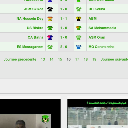
JSM Skikda
1 - 0
RC Kouba
NA Hussein Dey
1 - 1
ABM
US Biskra
1 - 0
SA Mohammadia
CA Batna
1 - 0
ASM Oran
ES Mostaganem
2 - 0
MO Constantine
Journée précédente
13
14
15
16
17
18
19
Journée suivant