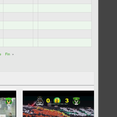
e
Fin
»