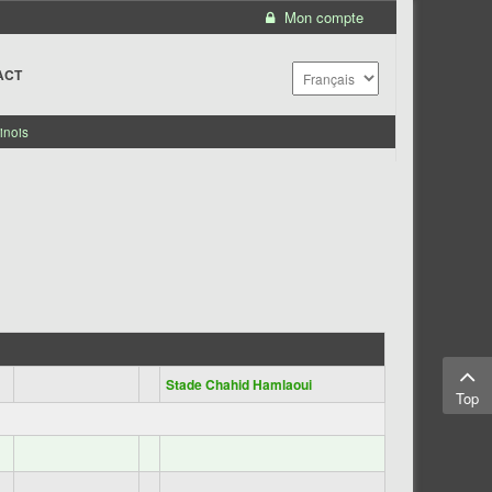
Mon compte
ACT
inois
Stade Chahid Hamlaoui
Top