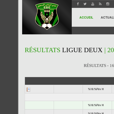
ACCUEIL
ACTUAL
RÉSULTATS
LIGUE DEUX
| 2
RÉSULTATS - 1
%16:%Fév H
%16:%Fév H
%16:%Fév H