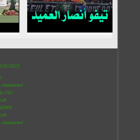
020/2021
O
& classement
 du CSC
taff
SERVE
taff
& classement