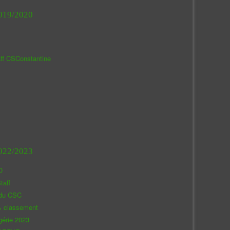
019/2020
aff CSConstantine
022/2023
O
taff
 du CSC
& classement
gérie 2023