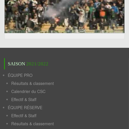
SAISON
2021/2022
ÉQUIPE PRO
Résultats & classement
Calendrier du CSC
Effectif & Staff
ÉQUIPE RÉSERVE
Effectif & Staff
Résultats & classement