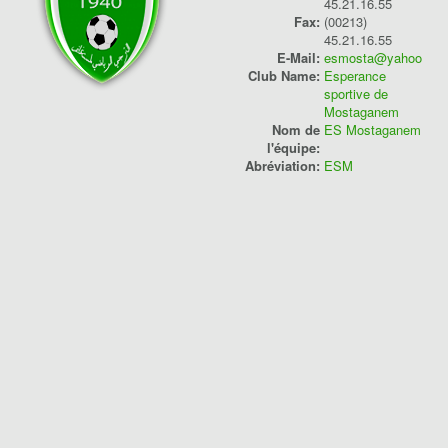
45.21.16.55
Fax:
(00213)
Saison
45.21.16.55
E-Mail:
esmosta@yahoo.fr
Compétition
Club Name:
Esperance
sportive de
Classement
Mostaganem
Nom de
ES Mostaganem
Played
l'équipe:
Abréviation:
ESM
Points
W/D/L
Goals
Players
Saison 2024/2025
Ligue 1 Pro
4
2
4