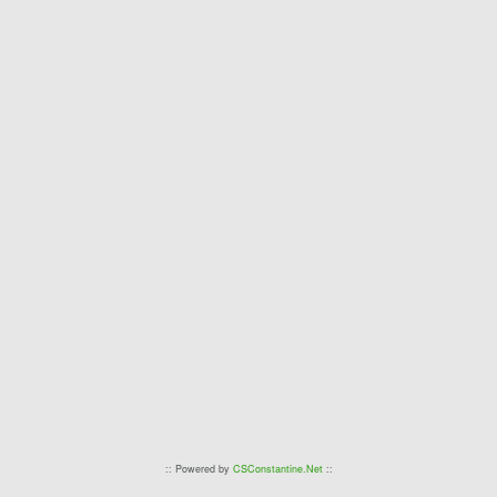
2/0/1
3:4
0
2010/2011
Ligue deux
10
1
0
0/0/1
1:2
0
:: Powered by
CSConstantine.Net
::