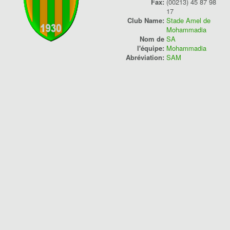
Fax:
(00213) 45 87 98
17
Saison
Club Name:
Stade Amel de
Mohammadia
Compétition
Nom de
SA
l'équipe:
Mohammadia
Classement
Abréviation:
SAM
Played
Points
W/D/L
Goals
Players
Saison 2018/2019
Coupe d'Algérie
13
3
6