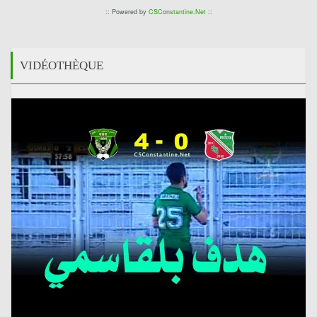
:: Powered by
CSConstantine.Net
::
VIDÉOTHÈQUE