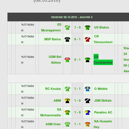
(08.10.2010)
Vendredi 08.10.2010 - Journée 3
ES
%17:%Oct
1 - 0
US Biskra
Mostaganem
H
CR
%17:%Oct
MSP Batna
6 - 1
Témouchent
H
Sta
24
USM Bel
CS
%17:%Oct
0 - 1
févr
Abbes
Constantine
H
56 
Abe
%17:%Oct
RC Kouba
1 - 1
O Médéa
H
%17:%Oct
ABM
1 - 0
JSM Skikda
H
SA
%17:%Oct
1 - 0
Paradou AC
Mohammadia
H
NA Hussein
%17:%Oct
ASM Oran
1 - 1
Dey
H