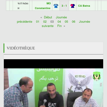
MO
%17:%Oct
3 - 1
CA Batna
Constantine
H
«
Début
Journée
précédente
01
02
03
04
05
06
Journée
suivante
Fin
»
VIDÉOTHÈQUE