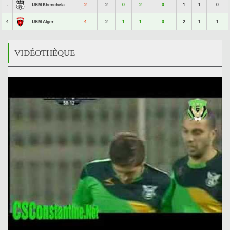
-
USM Khenchela
2
2
0
2
0
1
1
0
4
USM Alger
4
2
1
1
0
2
1
1
VIDÉOTHÈQUE