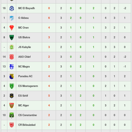
16
MC El Bayadh
0
2
0
0
2
0
2
-2
1
O Akbou
6
3
2
0
1
4
3
1
4
MC Oran
4
3
1
1
1
3
2
1
8
US Biskra
3
2
1
0
1
2
2
0
-
JS Kabylie
3
2
1
0
1
3
3
0
14
ASO Chlef
2
3
0
2
1
0
2
-2
13
NC Magra
2
3
0
2
1
0
1
-1
3
Paradou AC
4
2
1
1
0
3
1
2
4
ES Mostaganem
4
2
1
1
0
2
1
1
2
ES Sétif
5
3
1
2
0
1
0
1
4
MC Alger
4
2
1
1
0
3
2
1
10
CS Constantine
2
2
0
2
0
0
0
0
-
CR Bélouizdad
2
2
0
2
0
0
0
0