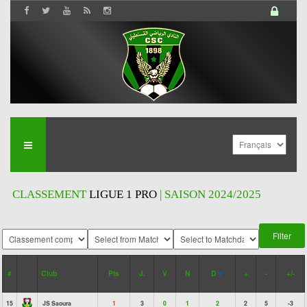
CLASSEMENT
LIGUE 1 PRO
| SAISON 2024/2025
#
Club
Pts
J.
V
N
D
+
-
+/-
15
JS Saoura
1
3
0
1
2
2
5
-3