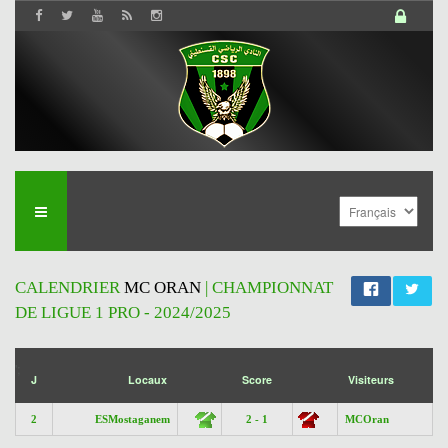
CALENDRIER
MC ORAN
| CHAMPIONNAT
DE LIGUE 1 PRO - 2024/2025
';
J
Locaux
Score
Visiteurs
2
ESMostaganem
2 - 1
MCOran