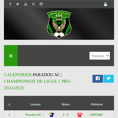
CALENDRIER
PARADOU AC
|
CHAMPIONNAT DE LIGUE 1 PRO -
2024/2025
';
J
Locaux
Score
Visiteurs
1
Paradou AC
2 - 0
ASOChlef