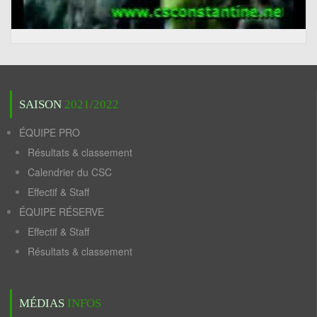
SAISON
2021/2022
ÉQUIPE PRO
Résultats & classement
Calendrier du CSC
Effectif & Staff
ÉQUIPE RÉSERVE
Effectif & Staff
Résultats & classement
MÉDIAS
INFOS