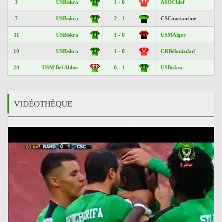
3
USBiskra
1 - 0
ASOChlef
7
USBiskra
2 - 1
CSConstantine
11
USBiskra
1 - 0
USMAlger
19
USBiskra
1 - 0
CRBélouizdad
20
USM Bel Abbes
0 - 1
USBiskra
VIDÉOTHÈQUE