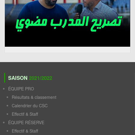
SAISON
2021/2022
ÉQUIPE PRO
Résultats & classement
Calendrier du CSC
Effectif & Staff
ÉQUIPE RÉSERVE
Effectif & Staff