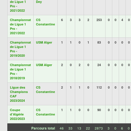
de Ligue 1
Dey
Pro -
2021/2022
Championnat
CS
6
3
3
2
253
0
0
4
0
de Ligue 1
Constantine
Pro -
2021/2022
Championnat
USM Alger
1
1
0
1
83
0
0
0
0
de Ligue 1
Pro -
2019/2020
Championnat
USM Alger
2
0
2
0
24
0
0
0
0
de Ligue 1
Pro -
2018/2019
Ligue des
CS
2
1
1
0
112
0
0
0
0
Champions
Constantine
CAF
2023/2024
Coupe
CS
1
1
0
0
90
0
0
0
0
d'Algérie
Constantine
2022/2023
Parcours total
46
33
13
22
2873
3
0
6
0