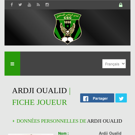
ARDJI OUALID
|
Partager
FICHE JOUEUR
DONNÉES PERSONNELLES DE
ARDJI OUALID
Ardji Oualid
Nom :