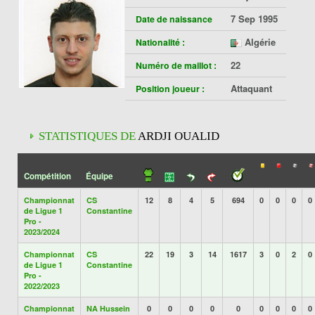
7 Sep 1995
Date de naissance
Algérie
Nationalité :
22
Numéro de maillot :
Attaquant
Position joueur :
STATISTIQUES DE
ARDJI OUALID
Compétition
Équipe
Championnat
CS
12
8
4
5
694
0
0
0
0
de Ligue 1
Constantine
Pro -
2023/2024
Championnat
CS
22
19
3
14
1617
3
0
2
0
de Ligue 1
Constantine
Pro -
2022/2023
Championnat
NA Hussein
0
0
0
0
0
0
0
0
0