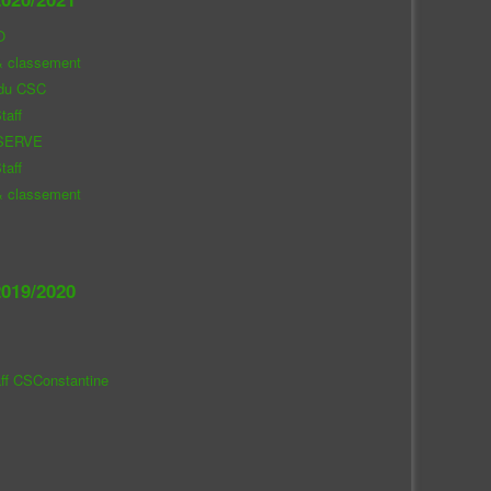
O
& classement
 du CSC
taff
SERVE
taff
& classement
019/2020
aff CSConstantine