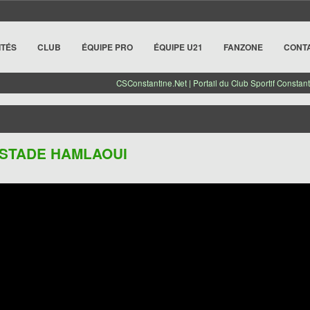
ITÉS
CLUB
ÉQUIPE PRO
ÉQUIPE U21
FANZONE
CONT
CSConstantine.Net | Portail du Club Sportif Constant
U STADE HAMLAOUI