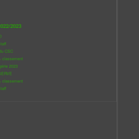
022/2023
O
taff
 du CSC
& classement
gérie 2023
SERVE
& classement
taff