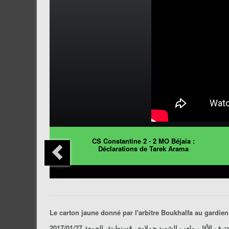
CS Constantine 2 - 2 MO Béjaia :
Déclarations de Tarek Arama
Le carton jaune donné par l'arbitre Boukhalfa au gardie