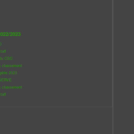
022/2023
O
taff
 du CSC
& classement
gérie 2023
SERVE
& classement
taff