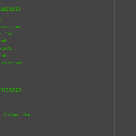
020/2021
O
& classement
 du CSC
taff
SERVE
taff
& classement
019/2020
aff CSConstantine