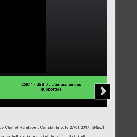
CSC 1 - JSS 0 : L'ambiance des
supporters
hahid Hamlaoui, Constantine, le 27/01/2017. البطاقة
برسم الجولة 17 من الدوري المحترف الأوّل، ملعب الشهيد حملاوي، قسنطينة، الجمعة 2017/01/27.
الصفراء التي أشهرها الحكم بوخالفة ضد الحارس سي