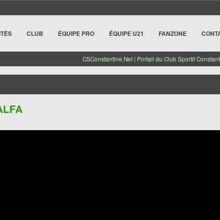
ITÉS
CLUB
ÉQUIPE PRO
ÉQUIPE U21
FANZONE
CONT
CSConstantine.Net | Portail du Club Sportif Constant
ALFA