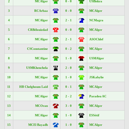
2
MCAlger
0 - 0
USBiskra
3
RCArbaa
0 - 0
MCAlger
4
MCAlger
2 - 1
NCMagra
5
CRBélouizdad
0 - 0
MCAlger
6
MCAlger
2 - 1
ASOChlef
7
CSConstantine
0 - 2
MCAlger
8
MCAlger
1 - 0
USMAlger
9
USMKhenchela
2 - 0
MCAlger
10
MCAlger
1 - 0
JSKabylie
11
HB Chelghoum Laïd
0 - 1
MCAlger
12
MCAlger
2 - 2
Paradou AC
13
MCOran
3 - 0
MCAlger
14
MCAlger
1 - 0
ESSétif
15
MCEl Bayadh
1 - 0
MCAlger