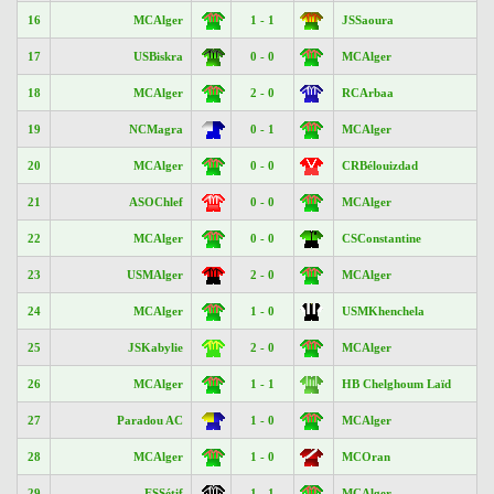
16
MCAlger
1 - 1
JSSaoura
17
USBiskra
0 - 0
MCAlger
18
MCAlger
2 - 0
RCArbaa
19
NCMagra
0 - 1
MCAlger
20
MCAlger
0 - 0
CRBélouizdad
21
ASOChlef
0 - 0
MCAlger
22
MCAlger
0 - 0
CSConstantine
23
USMAlger
2 - 0
MCAlger
24
MCAlger
1 - 0
USMKhenchela
25
JSKabylie
2 - 0
MCAlger
26
MCAlger
1 - 1
HB Chelghoum Laïd
27
Paradou AC
1 - 0
MCAlger
28
MCAlger
1 - 0
MCOran
29
ESSétif
1 - 1
MCAlger