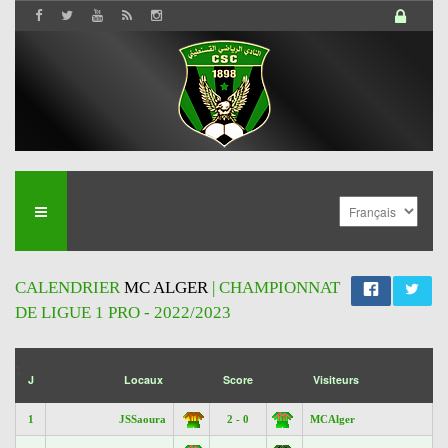
CALENDRIER
MC ALGER
| CHAMPIONNAT
DE LIGUE 1 PRO - 2022/2023
';
J
Locaux
Score
Visiteurs
1
JSSaoura
2 - 0
MCAlger