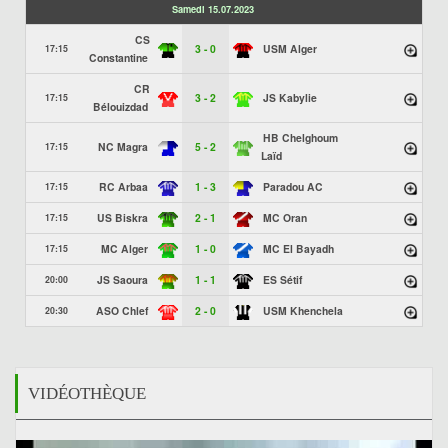
Samedi 15.07.2023
CS
3 - 0
USM Alger
17:15
Constantine
CR
3 - 2
JS Kabylie
17:15
Bélouizdad
HB Chelghoum
NC Magra
5 - 2
17:15
Laïd
RC Arbaa
1 - 3
Paradou AC
17:15
US Biskra
2 - 1
MC Oran
17:15
MC Alger
1 - 0
MC El Bayadh
17:15
JS Saoura
1 - 1
ES Sétif
20:00
ASO Chlef
2 - 0
USM Khenchela
20:30
VIDÉOTHÈQUE