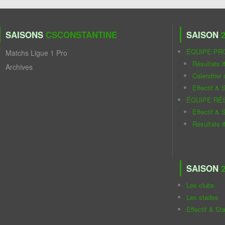
SAISONS
CSCONSTANTINE
SAISON
2
ÉQUIPE PR
Matchs Ligue 1 Pro
Résultats 
Archives
Calendrier
Effectif & S
ÉQUIPE RÉ
Effectif & S
Résultats 
SAISON
2
Les clubs
Les stades
Effectif & St