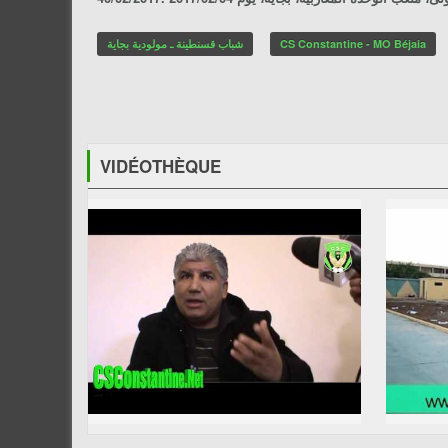
شباب قسنطينة ـ مولودية بجاية
CS Constantine - MO Béjaia
VIDÉOTHÈQUE