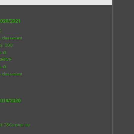
020/2021
O
& classement
 du CSC
taff
SERVE
taff
& classement
019/2020
aff CSConstantine