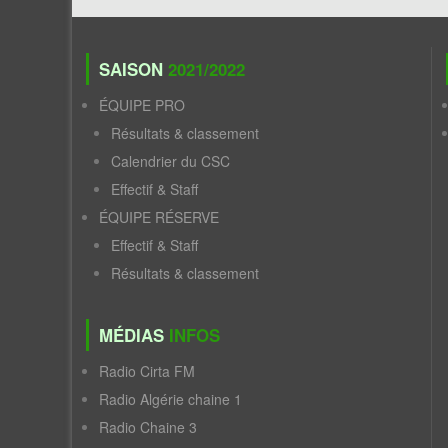
SAISON
2021/2022
ÉQUIPE PRO
Résultats & classement
Calendrier du CSC
Effectif & Staff
ÉQUIPE RÉSERVE
Effectif & Staff
Résultats & classement
MÉDIAS
INFOS
Radio Cirta FM
Radio Algérie chaine 1
Radio Chaine 3