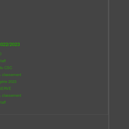
022/2023
O
taff
 du CSC
& classement
gérie 2023
SERVE
& classement
taff