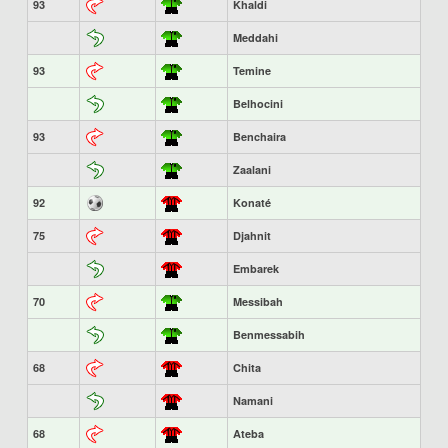
93
Khaldi
Meddahi
93
Temine
Belhocini
93
Benchaira
Zaalani
92
Konaté
75
Djahnit
Embarek
70
Messibah
Benmessabih
68
Chita
Namani
68
Ateba