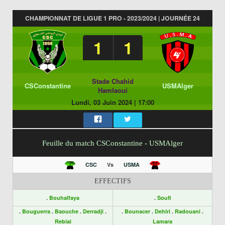
CHAMPIONNAT DE LIGUE 1 PRO - 2023/2024 | JOURNÉE 24
1
1
Stade Chahid
CSConstantine
USMAlger
Hamlaoui
Lundi, 03 Juin 2024
|
17:00
Feuille du match CSConstantine - USMAlger
CSC
Vs
USMA
EFFECTIFS
.
Bouhalfaya
.
Soufi
.
Bouguerra
.
Baouche
.
Derradji
.
.
Bounacer
.
Dehiri
.
Radouani
.
Rebiai
Lamara