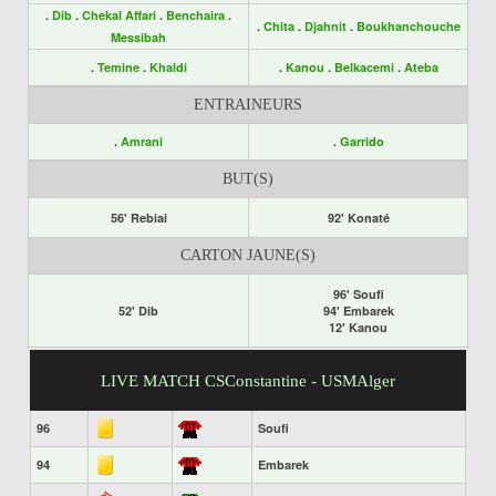
.
Dib
.
Chekal Affari
.
Benchaira
.
.
Chita
.
Djahnit
.
Boukhanchouche
Messibah
.
Temine
.
Khaldi
.
Kanou
.
Belkacemi
.
Ateba
ENTRAINEURS
.
Amrani
.
Garrido
BUT(S)
56' Rebiai
92' Konaté
CARTON JAUNE(S)
96' Soufi
52' Dib
94' Embarek
12' Kanou
LIVE MATCH CSConstantine - USMAlger
96
Soufi
94
Embarek