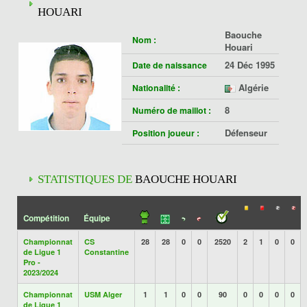
HOUARI
Baouche
Nom :
Houari
24 Déc 1995
Date de naissance
Algérie
Nationalité :
8
Numéro de maillot :
Défenseur
Position joueur :
STATISTIQUES DE
BAOUCHE HOUARI
Compétition
Équipe
Championnat
CS
28
28
0
0
2520
2
1
0
0
de Ligue 1
Constantine
Pro -
2023/2024
Championnat
USM Alger
1
1
0
0
90
0
0
0
0
de Ligue 1