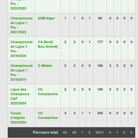
Pro -
2022/2023
Championnat
USM Alger
1
1
0
1
60
0
0
0
0
de Ligue 1
Pro -
2021/2022
Championnat
CA Bordj
2
2
0
1
177
0
0
0
0
de Ligue 1
Bou Arreridj
Pro -
2019/2020
Championnat
O Médéa
2
2
0
0
180
2
0
0
0
de Ligue 1
Pro -
2018/2019
Ligue des
CS
2
2
0
0
180
0
0
0
0
Champions
Constantine
CAF
2023/2024
Coupe
CS
4
3
1
1
294
0
0
0
0
d'Algérie
Constantine
2023/2024
Parcours total
40
39
1
3
3501
4
1
0
0