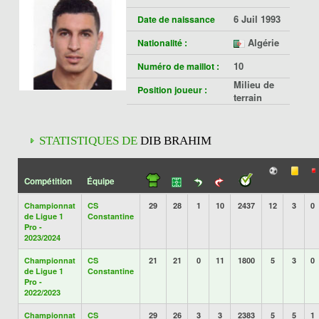
6 Juil 1993
Date de naissance
Algérie
Nationalité :
10
Numéro de maillot :
Milieu de
Position joueur :
terrain
STATISTIQUES DE
DIB BRAHIM
Compétition
Équipe
Championnat
CS
29
28
1
10
2437
12
3
0
de Ligue 1
Constantine
Pro -
2023/2024
Championnat
CS
21
21
0
11
1800
5
3
0
de Ligue 1
Constantine
Pro -
2022/2023
Championnat
CS
29
26
3
3
2383
5
5
1