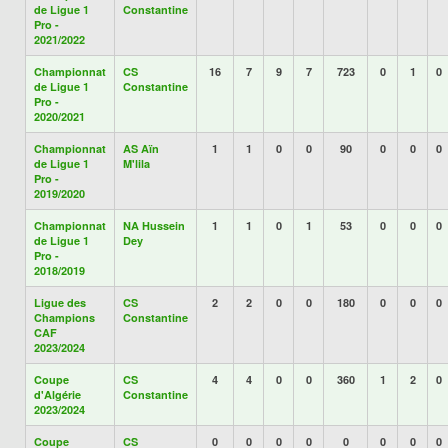
de Ligue 1
Constantine
Pro -
2021/2022
Championnat
CS
16
7
9
7
723
0
1
0
de Ligue 1
Constantine
Pro -
2020/2021
Championnat
AS Aïn
1
1
0
0
90
0
0
0
de Ligue 1
M'lila
Pro -
2019/2020
Championnat
NA Hussein
1
1
0
1
53
0
0
0
de Ligue 1
Dey
Pro -
2018/2019
Ligue des
CS
2
2
0
0
180
0
0
0
Champions
Constantine
CAF
2023/2024
Coupe
CS
4
4
0
0
360
1
2
0
d'Algérie
Constantine
2023/2024
Coupe
CS
0
0
0
0
0
0
0
0