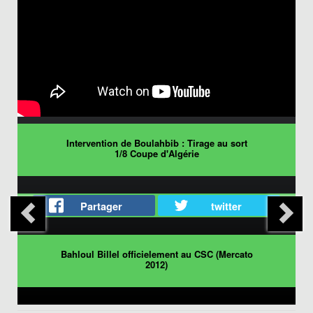
Intervention de Boulahbib : Tirage au sort
1/8 Coupe d'Algérie
Partager
twitter
Bahloul Billel officielement au CSC (Mercato
2012)