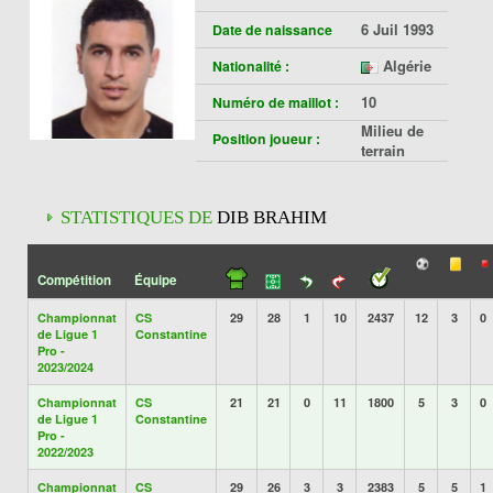
6 Juil 1993
Date de naissance
Algérie
Nationalité :
10
Numéro de maillot :
Milieu de
Position joueur :
terrain
STATISTIQUES DE
DIB BRAHIM
Compétition
Équipe
Championnat
CS
29
28
1
10
2437
12
3
0
de Ligue 1
Constantine
Pro -
2023/2024
Championnat
CS
21
21
0
11
1800
5
3
0
de Ligue 1
Constantine
Pro -
2022/2023
Championnat
CS
29
26
3
3
2383
5
5
1