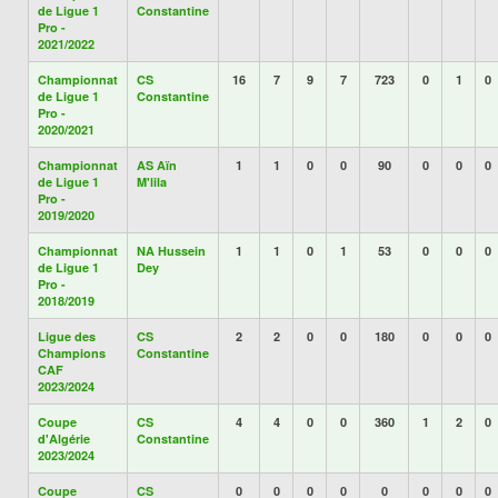
de Ligue 1
Constantine
Pro -
2021/2022
Championnat
CS
16
7
9
7
723
0
1
0
de Ligue 1
Constantine
Pro -
2020/2021
Championnat
AS Aïn
1
1
0
0
90
0
0
0
de Ligue 1
M'lila
Pro -
2019/2020
Championnat
NA Hussein
1
1
0
1
53
0
0
0
de Ligue 1
Dey
Pro -
2018/2019
Ligue des
CS
2
2
0
0
180
0
0
0
Champions
Constantine
CAF
2023/2024
Coupe
CS
4
4
0
0
360
1
2
0
d'Algérie
Constantine
2023/2024
Coupe
CS
0
0
0
0
0
0
0
0