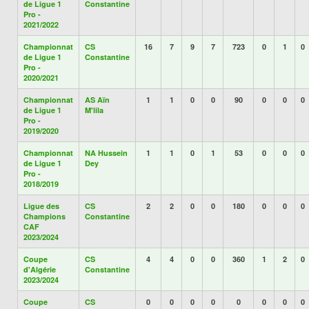
de Ligue 1
Constantine
Pro -
2021/2022
Championnat
CS
16
7
9
7
723
0
1
0
de Ligue 1
Constantine
Pro -
2020/2021
Championnat
AS Aïn
1
1
0
0
90
0
0
0
de Ligue 1
M'lila
Pro -
2019/2020
Championnat
NA Hussein
1
1
0
1
53
0
0
0
de Ligue 1
Dey
Pro -
2018/2019
Ligue des
CS
2
2
0
0
180
0
0
0
Champions
Constantine
CAF
2023/2024
Coupe
CS
4
4
0
0
360
1
2
0
d'Algérie
Constantine
2023/2024
Coupe
CS
0
0
0
0
0
0
0
0