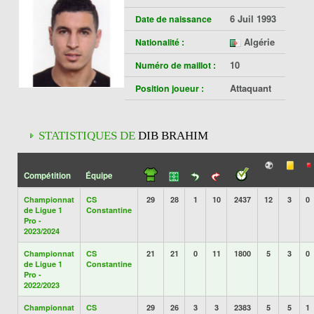
6 Juil 1993
Date de naissance
Algérie
Nationalité :
10
Numéro de maillot :
Attaquant
Position joueur :
STATISTIQUES DE
DIB BRAHIM
Compétition
Équipe
Championnat
CS
29
28
1
10
2437
12
3
0
de Ligue 1
Constantine
Pro -
2023/2024
Championnat
CS
21
21
0
11
1800
5
3
0
de Ligue 1
Constantine
Pro -
2022/2023
Championnat
CS
29
26
3
3
2383
5
5
1