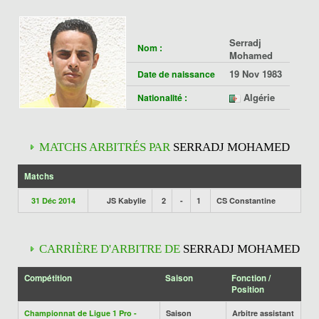
Serradj
Nom :
Mohamed
19 Nov 1983
Date de naissance
Algérie
Nationalité :
MATCHS ARBITRÉS PAR
SERRADJ MOHAMED
Matchs
31 Déc 2014
JS Kabylie
2
-
1
CS Constantine
CARRIÈRE D'ARBITRE DE
SERRADJ MOHAMED
Compétition
Saison
Fonction /
Position
Championnat de Ligue 1 Pro -
Saison
Arbitre assistant