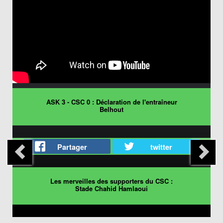
ASK 3 - CSC 0 : Déclaration de l'entraîneur
Belhout
Partager
twitter
Les merveilles des supporters du CSC :
Stade Chahid Hamlaoui