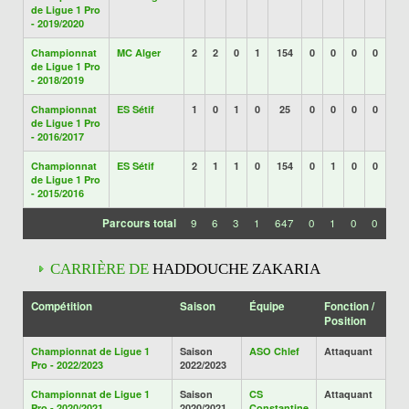
de Ligue 1 Pro
- 2019/2020
Championnat
MC Alger
2
2
0
1
154
0
0
0
0
de Ligue 1 Pro
- 2018/2019
Championnat
ES Sétif
1
0
1
0
25
0
0
0
0
de Ligue 1 Pro
- 2016/2017
Championnat
ES Sétif
2
1
1
0
154
0
1
0
0
de Ligue 1 Pro
- 2015/2016
Parcours total
9
6
3
1
647
0
1
0
0
CARRIÈRE DE
HADDOUCHE ZAKARIA
Compétition
Saison
Équipe
Fonction /
Position
Championnat de Ligue 1
Saison
ASO Chlef
Attaquant
Pro - 2022/2023
2022/2023
Championnat de Ligue 1
Saison
CS
Attaquant
Pro - 2020/2021
2020/2021
Constantine