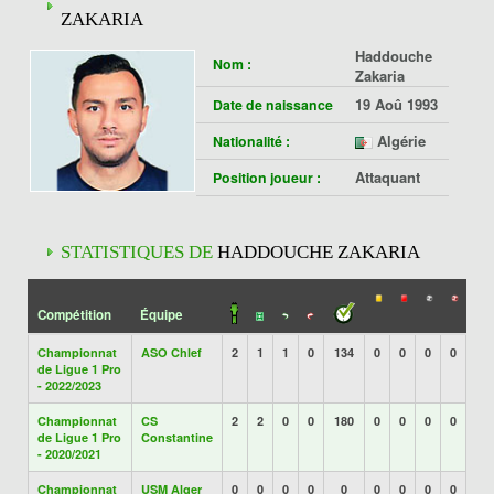
ZAKARIA
Haddouche
Nom :
Zakaria
19 Aoû 1993
Date de naissance
Algérie
Nationalité :
Attaquant
Position joueur :
STATISTIQUES DE
HADDOUCHE ZAKARIA
Compétition
Équipe
Championnat
ASO Chlef
2
1
1
0
134
0
0
0
0
de Ligue 1 Pro
- 2022/2023
Championnat
CS
2
2
0
0
180
0
0
0
0
de Ligue 1 Pro
Constantine
- 2020/2021
Championnat
USM Alger
0
0
0
0
0
0
0
0
0