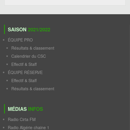
SAISON
2021/2022
ÉQUIPE PRO
Résultats & classement
Calendrier du CSC
Effectif & Staff
ÉQUIPE RÉSERVE
Effectif & Staff
Résultats & classement
MÉDIAS
INFOS
Radio Cirta FM
Radio Algérie chaine 1