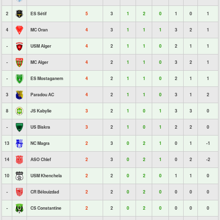
2
ES Sétif
5
3
1
2
0
1
0
1
4
MC Oran
4
3
1
1
1
3
2
1
-
USM Alger
4
2
1
1
0
2
1
1
-
MC Alger
4
2
1
1
0
3
2
1
-
ES Mostaganem
4
2
1
1
0
2
1
1
3
Paradou AC
4
2
1
1
0
3
1
2
8
JS Kabylie
3
2
1
0
1
3
3
0
-
US Biskra
3
2
1
0
1
2
2
0
13
NC Magra
2
3
0
2
1
0
1
-1
14
ASO Chlef
2
3
0
2
1
0
2
-2
10
USM Khenchela
2
2
0
2
0
1
1
0
-
CR Bélouizdad
2
2
0
2
0
0
0
0
-
CS Constantine
2
2
0
2
0
0
0
0