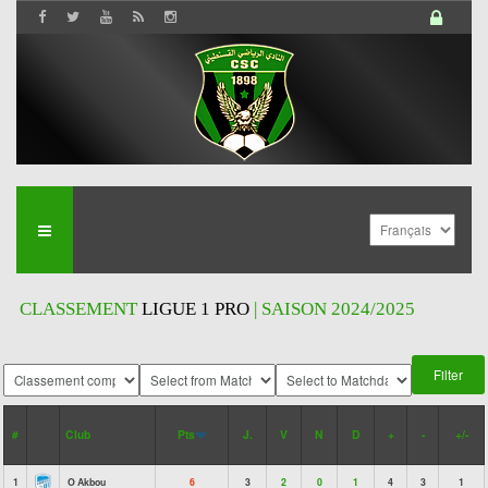
CLASSEMENT
LIGUE 1 PRO
| SAISON 2024/2025
#
Club
Pts
J.
V
N
D
+
-
+/-
1
O Akbou
6
3
2
0
1
4
3
1