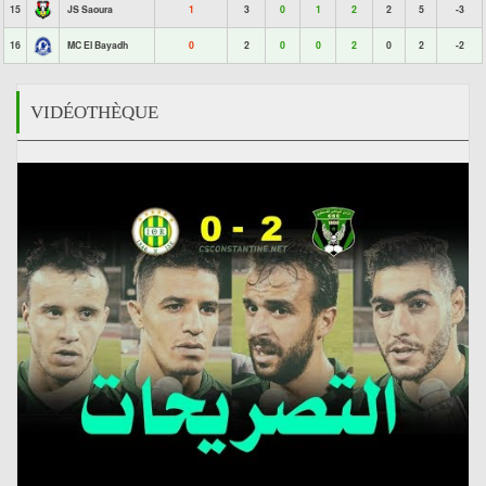
15
JS Saoura
1
3
0
1
2
2
5
-3
16
MC El Bayadh
0
2
0
0
2
0
2
-2
VIDÉOTHÈQUE