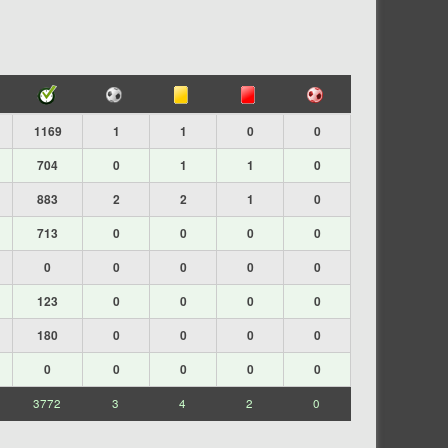
1169
1
1
0
0
704
0
1
1
0
883
2
2
1
0
713
0
0
0
0
0
0
0
0
0
123
0
0
0
0
180
0
0
0
0
0
0
0
0
0
3772
3
4
2
0