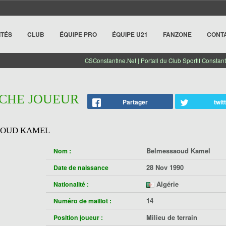
ITÉS
CLUB
ÉQUIPE PRO
ÉQUIPE U21
FANZONE
CONT
CSConstantine.Net | Portail du Club Sportif Constant
ICHE JOUEUR
Partager
twit
AOUD KAMEL
Belmessaoud Kamel
Nom :
28 Nov 1990
Date de naissance
Algérie
Nationalité :
14
Numéro de maillot :
Milieu de terrain
Position joueur :