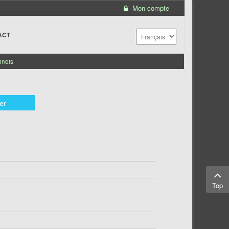
Mon compte
ACT
inois
ter
Top