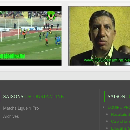
SAISONS
CSCONSTANTINE
SAISON
2
ÉQUIPE PR
Matchs Ligue 1 Pro
Résultats 
Archives
Calendrier
Effectif & S