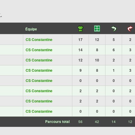
L
Équipe
CS Constantine
17
12
5
2
CS Constantine
14
8
6
3
CS Constantine
12
10
2
2
CS Constantine
9
8
1
3
CS Constantine
0
0
0
0
CS Constantine
2
2
0
2
CS Constantine
2
2
0
0
CS Constantine
0
0
0
0
Parcours total
56
42
14
12