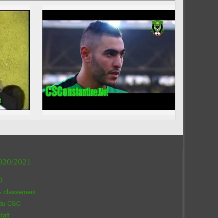
020/2021
O
& classement
 du CSC
taff