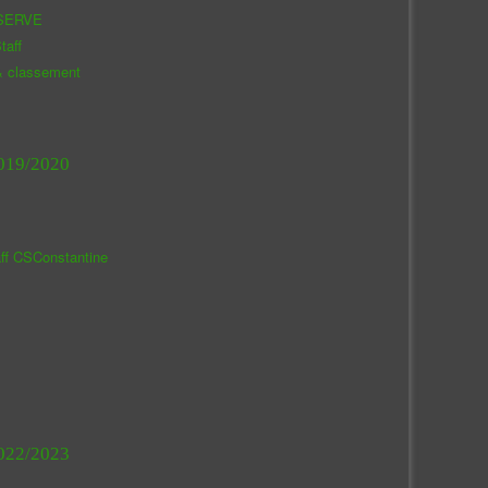
SERVE
taff
& classement
019/2020
aff CSConstantine
022/2023