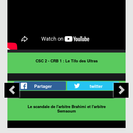
CSC 2 - CRB 1 : Le Tifo des Ultras
Partager
twitter
Le scandale de l'arbitre Brahimi et l'arbitre
Semsoum