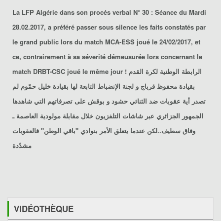
La LFP Algérie dans son procés verbal N° 30 : Séance du Mardi
28.02.2017, a préféré passer sous silence les faits constatés par
le grand public lors du match MCA-ESS joué le 24/02/2017, et
ce, contrairement à sa séverité démeusurée lors concernant le
match DRBT-CSC joué le même jour ! الرابطة الوطنية لكرة القدم
بقيادة محفوظ قرباج و لجنة الإنضباط التابعة لها بقيادة خليل حمّوم لم
تصدر أية عقوبات ضد الثنائي حشود و بوقش على تصرفاتهم التي شاهدها
الجمهور الجزائري عبر شاشات التلفزيون خلال مقابلة مولودية العاصمة ـ
وفاق سطيف..لكن عندما يتعلق الأمر بنوادي "باقي الوطن" فالعقوبات
مشدّدة
VIDÉOTHÈQUE