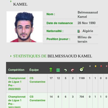
KAMEL
Belmessaoud
Nom :
Kamel
28 Nov 1990
Date de naissance
Algérie
Nationalité :
Milieu de
Position joueur :
terrain
STATISTIQUES DE
BELMESSAOUD KAMEL
Compétition
Équipe
Championnat
CS
17
12
5
2
1169
1
1
0
0
de Ligue 1
Constantine
Pro -
2022/2023
Championnat
CS
14
8
6
3
704
0
1
1
0
de Ligue 1
Constantine
Pro -
2021/2022