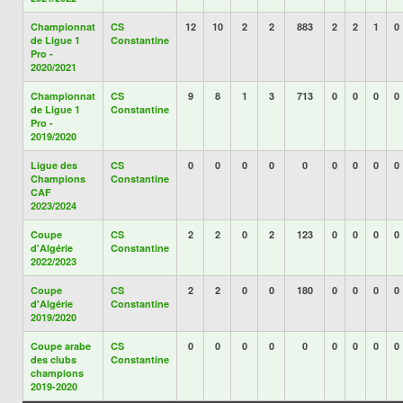
Championnat
CS
12
10
2
2
883
2
2
1
0
de Ligue 1
Constantine
Pro -
2020/2021
Championnat
CS
9
8
1
3
713
0
0
0
0
de Ligue 1
Constantine
Pro -
2019/2020
Ligue des
CS
0
0
0
0
0
0
0
0
0
Champions
Constantine
CAF
2023/2024
Coupe
CS
2
2
0
2
123
0
0
0
0
d'Algérie
Constantine
2022/2023
Coupe
CS
2
2
0
0
180
0
0
0
0
d'Algérie
Constantine
2019/2020
Coupe arabe
CS
0
0
0
0
0
0
0
0
0
des clubs
Constantine
champions
2019-2020