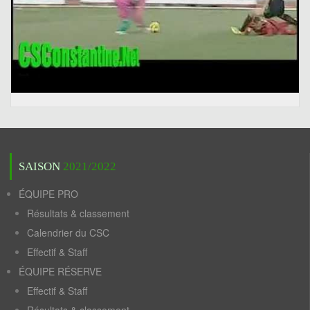
SAISON
2021/2022
ÉQUIPE PRO
Résultats & classement
Calendrier du CSC
Effectif & Staff
ÉQUIPE RÉSERVE
Effectif & Staff