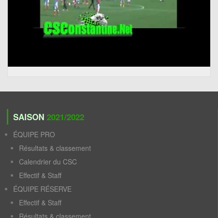
SAISON
2021/2022
ÉQUIPE PRO
Résultats & classement
Calendrier du CSC
Effectif & Staff
ÉQUIPE RÉSERVE
Effectif & Staff
Résultats & classement