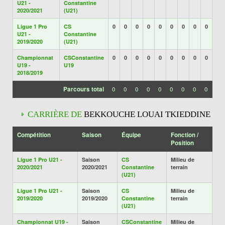
U21 -
Constantine
2020/2021
(U21)
Ligue 1 Pro
CS
0
0
0
0
0
0
0
0
0
U21 -
Constantine
2019/2020
(U21)
Championnat
CSConstantine
0
0
0
0
0
0
0
0
0
U19 -
U19
2018/2019
Parcours total
0
0
0
0
0
0
0
0
0
CARRIÈRE DE
BEKKOUCHE LOUAI TKIEDDINE
Compétition
Saison
Équipe
Fonction /
Position
Ligue 1 Pro U21 -
Saison
CS
Milieu de
2020/2021
2020/2021
Constantine
terrain
(U21)
Ligue 1 Pro U21 -
Saison
CS
Milieu de
2019/2020
2019/2020
Constantine
terrain
(U21)
Championnat U19 -
Saison
CSConstantine
Milieu de