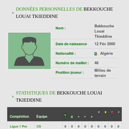
DONNÉES PERSONNELLES DE
BEKKOUCHE
LOUAI TKIEDDINE
Bekkouche
Nom :
Louai
Tkieddine
12 Fév 2000
Date de naissance
Algérie
Nationalité :
46
Numéro de maillot :
Milieu de
Position joueur :
terrain
STATISTIQUES DE
BEKKOUCHE LOUAI
TKIEDDINE
Compétition
Équipe
Ligue 1 Pro
CS
0
0
0
0
0
0
0
0
0