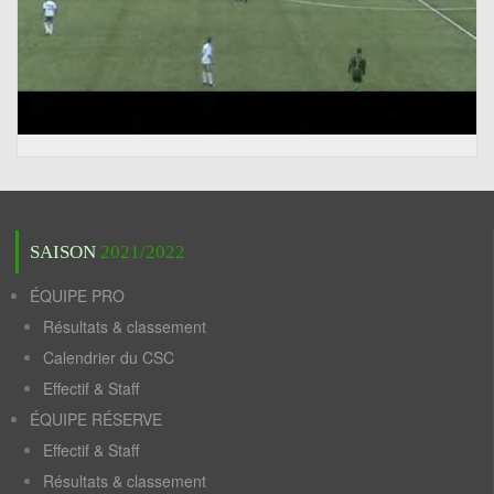
SAISON
2021/2022
ÉQUIPE PRO
Résultats & classement
Calendrier du CSC
Effectif & Staff
ÉQUIPE RÉSERVE
Effectif & Staff
Résultats & classement