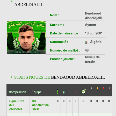
ABDELDJALIL
Bendaoud
Nom :
Abdeldjalil
Aymen
Surnom :
18 Jui 2001
Date de naissance
Algérie
Nationalité :
48
Numéro de maillot :
Milieu de
Position joueur :
terrain
STATISTIQUES DE
BENDAOUD ABDELDJALIL
Compétition
Équipe
Ligue 1 Pro
CS
0
0
0
0
0
0
0
0
0
U21 -
Constantine
2022/2023
(U21)