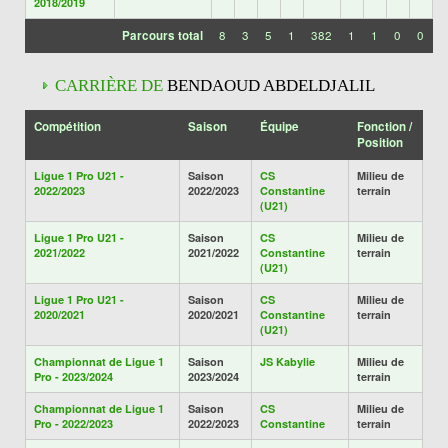
2018/2019
Parcours total
8
3
5
1
382
1
1
0
0
CARRIÈRE DE
BENDAOUD ABDELDJALIL
Compétition
Saison
Équipe
Fonction /
Position
Ligue 1 Pro U21 -
Saison
CS
Milieu de
2022/2023
2022/2023
Constantine
terrain
(U21)
Ligue 1 Pro U21 -
Saison
CS
Milieu de
2021/2022
2021/2022
Constantine
terrain
(U21)
Ligue 1 Pro U21 -
Saison
CS
Milieu de
2020/2021
2020/2021
Constantine
terrain
(U21)
Championnat de Ligue 1
Saison
JS Kabylie
Milieu de
Pro - 2023/2024
2023/2024
terrain
Championnat de Ligue 1
Saison
CS
Milieu de
Pro - 2022/2023
2022/2023
Constantine
terrain