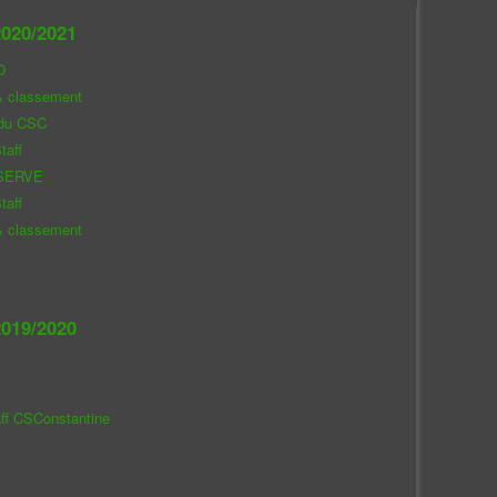
020/2021
O
& classement
 du CSC
taff
SERVE
taff
& classement
019/2020
aff CSConstantine