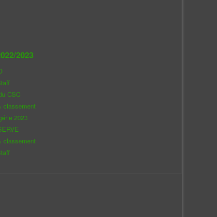
022/2023
O
taff
 du CSC
& classement
gérie 2023
SERVE
& classement
taff