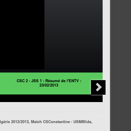
CSC 2 - JSS 1 : Résumé de l'ENTV :
23/02/2013
upe d'Algérie 2012/2013,
Match CSConstantine - USMBlida
,