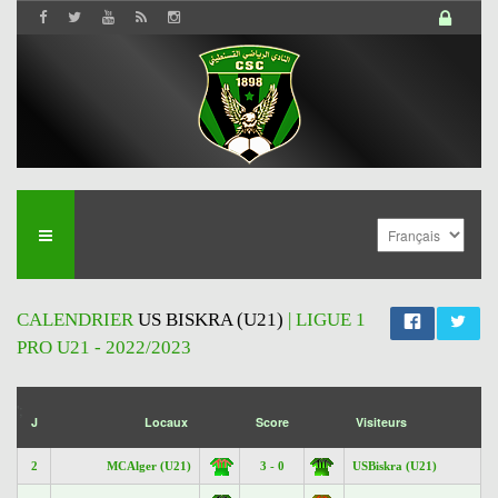
CALENDRIER
US BISKRA (U21)
| LIGUE 1
PRO U21 - 2022/2023
';
J
Locaux
Score
Visiteurs
2
MCAlger (U21)
3 - 0
USBiskra (U21)