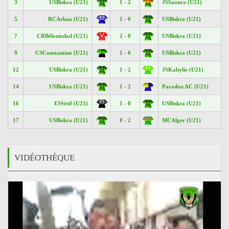
3
USBiskra (U21)
1 - 2
JSSaoura (U21)
5
RCArbaa (U21)
1 - 0
USBiskra (U21)
7
CRBélouizdad (U21)
2 - 0
USBiskra (U21)
9
CSConstantine (U21)
1 - 0
USBiskra (U21)
12
USBiskra (U21)
1 - 2
JSKabylie (U21)
14
USBiskra (U21)
1 - 2
Paradou AC (U21)
16
ESSétif (U21)
1 - 0
USBiskra (U21)
17
USBiskra (U21)
0 - 2
MCAlger (U21)
VIDÉOTHÈQUE