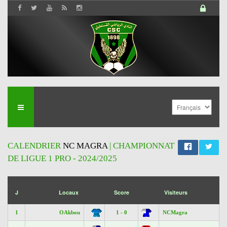
CALENDRIER
NC MAGRA
| CHAMPIONNAT
DE LIGUE 1 PRO - 2024/2025
';
J
Locaux
Score
Visiteurs
1
OAkbou
1 - 0
NCMagra