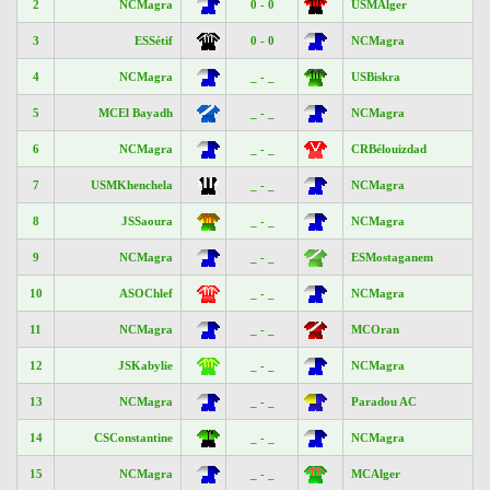
2
NCMagra
0 - 0
USMAlger
3
ESSétif
0 - 0
NCMagra
4
NCMagra
_ - _
USBiskra
5
MCEl Bayadh
_ - _
NCMagra
6
NCMagra
_ - _
CRBélouizdad
7
USMKhenchela
_ - _
NCMagra
8
JSSaoura
_ - _
NCMagra
9
NCMagra
_ - _
ESMostaganem
10
ASOChlef
_ - _
NCMagra
11
NCMagra
_ - _
MCOran
12
JSKabylie
_ - _
NCMagra
13
NCMagra
_ - _
Paradou AC
14
CSConstantine
_ - _
NCMagra
15
NCMagra
_ - _
MCAlger