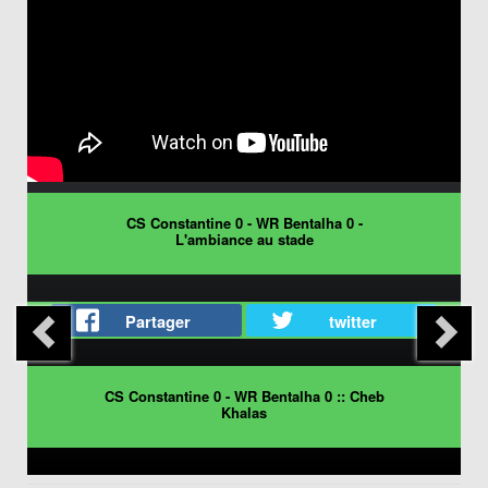
CS Constantine 0 - WR Bentalha 0 -
L'ambiance au stade
Partager
twitter
CS Constantine 0 - WR Bentalha 0 :: Cheb
Khalas